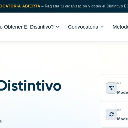
OCATORIA ABIERTA
– Registra tu organización y obtén el Distintivo
 Obtener El Distintivo?
Convocatoria
Metodo
Distintivo
01
Model
02
Model
s