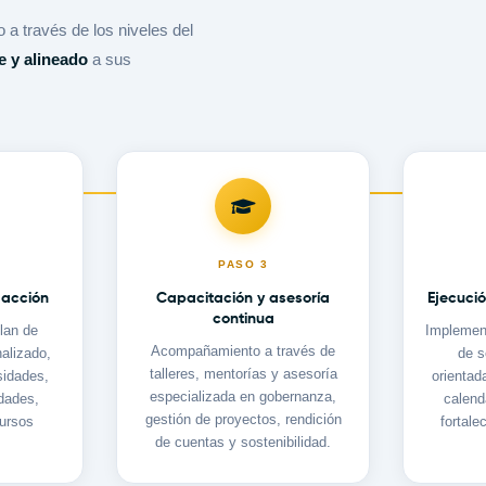
a través de los niveles del
e y alineado
a sus
PASO
3
 acción
Capacitación y asesoría
Ejecució
continua
lan de
Implement
Acompañamiento a través de
nalizado,
de s
talleres, mentorías y asesoría
sidades,
orientad
especializada en gobernanza,
idades,
calend
gestión de proyectos, rendición
cursos
fortale
de cuentas y sostenibilidad.