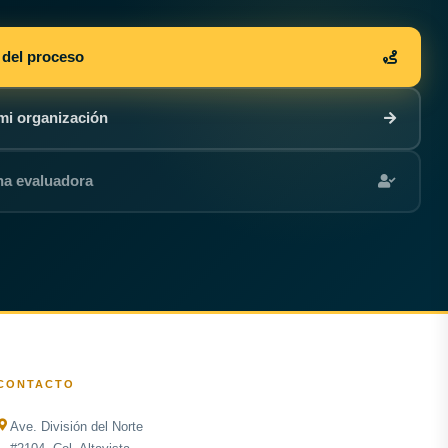
 del proceso
mi organización
na evaluadora
CONTACTO
Ave. División del Norte